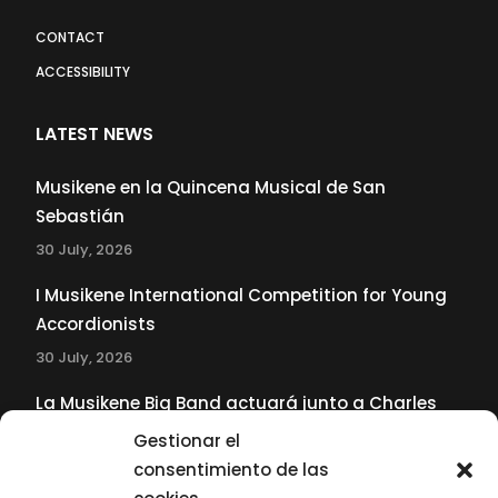
CONTACT
ACCESSIBILITY
LATEST NEWS
Musikene en la Quincena Musical de San
Sebastián
30 July, 2026
I Musikene International Competition for Young
Accordionists
30 July, 2026
La Musikene Big Band actuará junto a Charles
Tolliver en el 61 Jazzaldia
Gestionar el
17 July, 2026
consentimiento de las