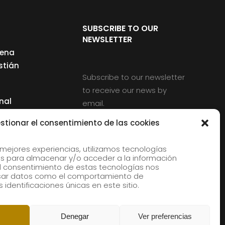
SUBSCRIBE TO OUR
NEWSLETTER
cena
stián
Subscribe to our newsletter
to receive our news by
nal
email.
ng
stionar el consentimiento de las cookies
 mejores experiencias, utilizamos tecnologías
s para almacenar y/o acceder a la información
d
 El consentimiento de estas tecnologías nos
rles
esar datos como el comportamiento de
 identificaciones únicas en este sitio.
aldia
Denegar
Ver preferencias