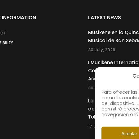
 INFORMATION
LATEST NEWS
Musikene en la Quin
ACT
Musical de San Seba
IBILITY
30 July, 2026
I Musikene Internatio
Competition for You
Ge
Accordionists
30 July, 2026
Para ofrecer las
como las cookie
La Musikene Big Ban
del dispositivo.
actuará junto a Cha
permitirá proc
navegación o las
Tolliver en el 61 Jazz
17 July, 2026
Aceptar