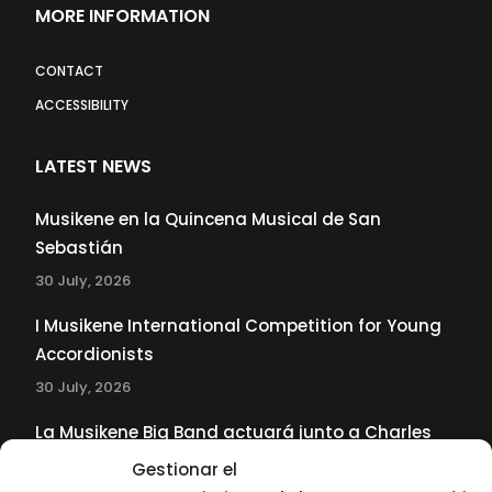
MORE INFORMATION
CONTACT
ACCESSIBILITY
LATEST NEWS
Musikene en la Quincena Musical de San
Sebastián
30 July, 2026
I Musikene International Competition for Young
Accordionists
30 July, 2026
La Musikene Big Band actuará junto a Charles
Tolliver en el 61 Jazzaldia
Gestionar el