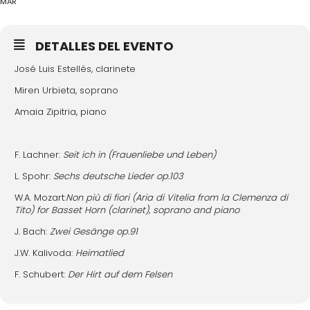
MAR
DETALLES DEL EVENTO
José Luis Estellés, clarinete
Miren Urbieta, soprano
Amaia Zipitria, piano
F. Lachner:
Seit ich in (Frauenliebe und Leben)
L. Spohr:
Sechs deutsche Lieder op.103
W.A. Mozart:
Non più di fiori (Aria di Vitelia from la Clemenza di
Tito) for Basset Horn (clarinet), soprano and piano
J. Bach:
Zwei Gesänge op.91
J.W. Kalivoda:
Heimatlied
F. Schubert:
Der Hirt auf dem Felsen