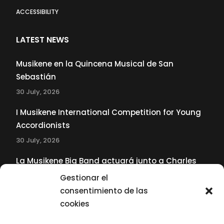
ACCESSIBILITY
LATEST NEWS
Musikene en la Quincena Musical de San
Sebastián
30 July, 2026
I Musikene International Competition for Young
Accordionists
30 July, 2026
La Musikene Big Band actuará junto a Charles
Tolliver en el 61 Jazzaldia
Gestionar el
17 July, 2026
consentimiento de las
cookies
SUBSCRIBE TO OUR NEWSLETTER