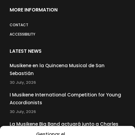
MORE INFORMATION
CONTACT
ACCESSIBILITY
LATEST NEWS
Musikene en la Quincena Musical de San
Sebastián
30 July, 2026
I Musikene International Competition for Young
Accordionists
30 July, 2026
La Musikene Big Band actuará junto a Charles
Tolliver en el 61 Jazzaldia
Gestionar el