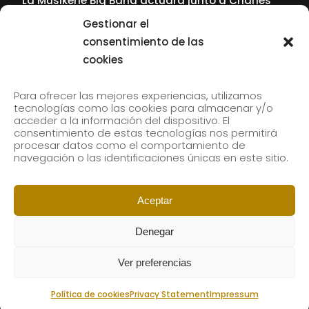
La Musikene Big Band actuará junto a Charles
Tolliver en el 61 Jazzaldia
Gestionar el
17 July, 2026
consentimiento de las
cookies
SUBSCRIBE TO OUR NEWSLETTER
Para ofrecer las mejores experiencias, utilizamos
tecnologías como las cookies para almacenar y/o
acceder a la información del dispositivo. El
consentimiento de estas tecnologías nos permitirá
Subscribe to our newsletter to receive our news by
procesar datos como el comportamiento de
email.
navegación o las identificaciones únicas en este sitio.
Aceptar
Denegar
Ver preferencias
Política de cookies
Privacy Statement
Impressum