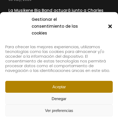
La Musikene Big Band actuará junto a Charles
Tolliver en el 61 Jazzaldia
Gestionar el
17 July, 2026
consentimiento de las
cookies
SUBSCRIBE TO OUR NEWSLETTER
Para ofrecer las mejores experiencias, utilizamos
tecnologías como las cookies para almacenar y/o
acceder a la información del dispositivo. El
consentimiento de estas tecnologías nos permitirá
Subscribe to our newsletter to receive our news by
procesar datos como el comportamiento de
email.
navegación o las identificaciones únicas en este sitio.
Aceptar
Denegar
Ver preferencias