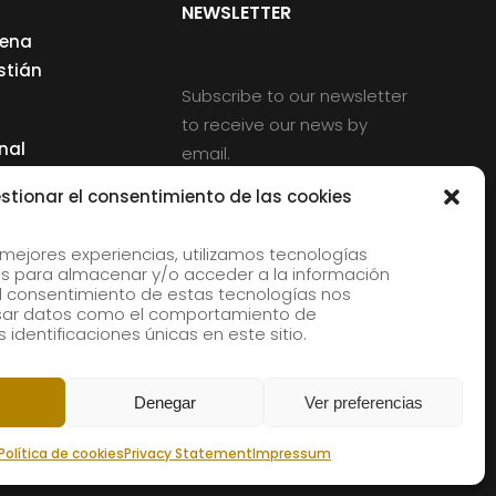
NEWSLETTER
cena
stián
Subscribe to our newsletter
to receive our news by
nal
email.
ng
stionar el consentimiento de las cookies
 mejores experiencias, utilizamos tecnologías
s para almacenar y/o acceder a la información
d
 El consentimiento de estas tecnologías nos
rles
esar datos como el comportamiento de
 identificaciones únicas en este sitio.
aldia
Denegar
Ver preferencias
Política de cookies
Privacy Statement
Impressum