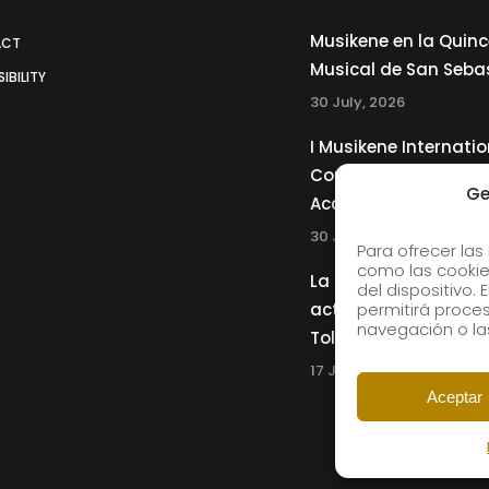
Musikene en la Quin
ACT
Musical de San Seba
IBILITY
30 July, 2026
I Musikene Internatio
Competition for You
Ge
Accordionists
30 July, 2026
Para ofrecer las
como las cookie
La Musikene Big Ban
del dispositivo.
actuará junto a Cha
permitirá proc
navegación o las
Tolliver en el 61 Jazz
17 July, 2026
Aceptar