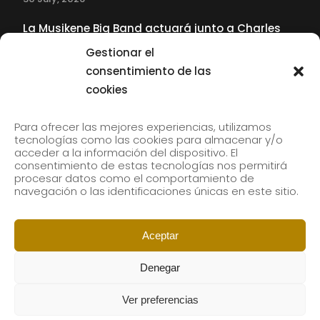
La Musikene Big Band actuará junto a Charles
Tolliver en el 61 Jazzaldia
Gestionar el
17 July, 2026
consentimiento de las
cookies
SUBSCRIBE TO OUR NEWSLETTER
Para ofrecer las mejores experiencias, utilizamos
tecnologías como las cookies para almacenar y/o
acceder a la información del dispositivo. El
consentimiento de estas tecnologías nos permitirá
Subscribe to our newsletter to receive our news by
procesar datos como el comportamiento de
email.
navegación o las identificaciones únicas en este sitio.
Aceptar
Denegar
Ver preferencias