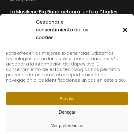
La Musikene Big Band actuará junto a Charles
Tolliver en el 61 Jazzaldia
Gestionar el
17 July, 2026
consentimiento de las
cookies
SUBSCRIBE TO OUR NEWSLETTER
Para ofrecer las mejores experiencias, utilizamos
tecnologías como las cookies para almacenar y/o
acceder a la información del dispositivo. El
consentimiento de estas tecnologías nos permitirá
Subscribe to our newsletter to receive our news by
procesar datos como el comportamiento de
email.
navegación o las identificaciones únicas en este sitio.
Aceptar
Denegar
Ver preferencias