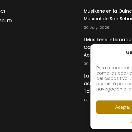
Musikene en la Quin
ACT
Musical de San Seba
IBILITY
30 July, 2026
I Musikene Internatio
Competition for You
Ge
Accordionists
30 July, 2026
Para ofrecer las
como las cookie
La Musikene Big Ban
del dispositivo.
actuará junto a Cha
permitirá proc
navegación o las
Tolliver en el 61 Jazz
17 July, 2026
Aceptar