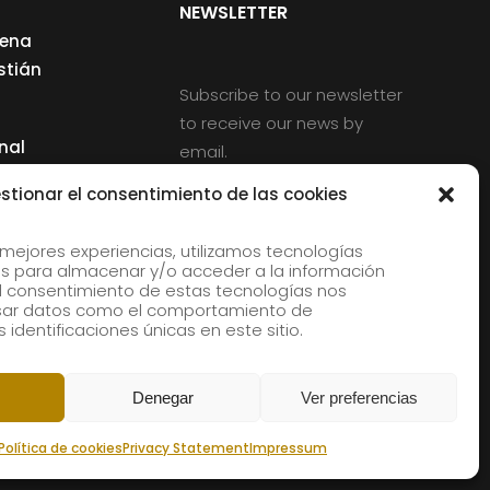
NEWSLETTER
cena
stián
Subscribe to our newsletter
to receive our news by
nal
email.
ng
stionar el consentimiento de las cookies
 mejores experiencias, utilizamos tecnologías
s para almacenar y/o acceder a la información
d
 El consentimiento de estas tecnologías nos
rles
esar datos como el comportamiento de
 identificaciones únicas en este sitio.
aldia
Denegar
Ver preferencias
Política de cookies
Privacy Statement
Impressum