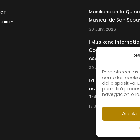
Musikene en la Quin
ACT
Musical de San Seba
IBILITY
30 July, 2026
I Musikene Internatio
Competition for You
Ge
Accordionists
30 July, 2026
Para ofrecer las
como las cookie
La Musikene Big Ban
del dispositivo.
actuará junto a Cha
permitirá proc
navegación o las
Tolliver en el 61 Jazz
17 July, 2026
Aceptar