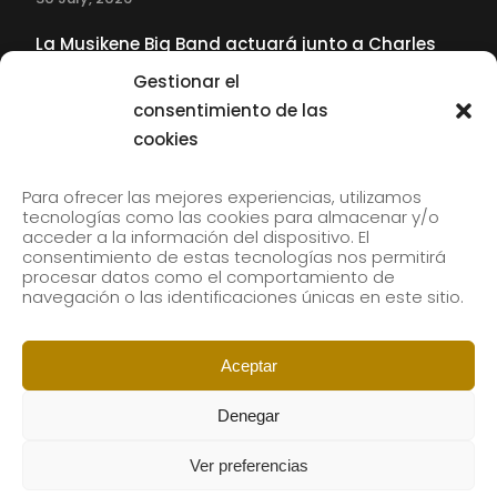
La Musikene Big Band actuará junto a Charles
Tolliver en el 61 Jazzaldia
Gestionar el
17 July, 2026
consentimiento de las
cookies
SUBSCRIBE TO OUR NEWSLETTER
Para ofrecer las mejores experiencias, utilizamos
tecnologías como las cookies para almacenar y/o
acceder a la información del dispositivo. El
consentimiento de estas tecnologías nos permitirá
Subscribe to our newsletter to receive our news by
procesar datos como el comportamiento de
email.
navegación o las identificaciones únicas en este sitio.
Aceptar
Denegar
Ver preferencias