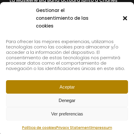
La Musikene Big Band actuará junto a Charles
Tolliver en el 61 Jazzaldia
Gestionar el
17 July, 2026
consentimiento de las
cookies
SUBSCRIBE TO OUR NEWSLETTER
Para ofrecer las mejores experiencias, utilizamos
tecnologías como las cookies para almacenar y/o
acceder a la información del dispositivo. El
consentimiento de estas tecnologías nos permitirá
Subscribe to our newsletter to receive our news by
procesar datos como el comportamiento de
email.
navegación o las identificaciones únicas en este sitio.
Aceptar
Denegar
Ver preferencias
Política de cookies
Privacy Statement
Impressum