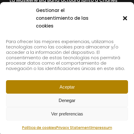
La Musikene Big Band actuará junto a Charles
Tolliver en el 61 Jazzaldia
Gestionar el
17 July, 2026
consentimiento de las
cookies
SUBSCRIBE TO OUR NEWSLETTER
Para ofrecer las mejores experiencias, utilizamos
tecnologías como las cookies para almacenar y/o
acceder a la información del dispositivo. El
consentimiento de estas tecnologías nos permitirá
Subscribe to our newsletter to receive our news by
procesar datos como el comportamiento de
email.
navegación o las identificaciones únicas en este sitio.
Aceptar
Denegar
Ver preferencias
Política de cookies
Privacy Statement
Impressum