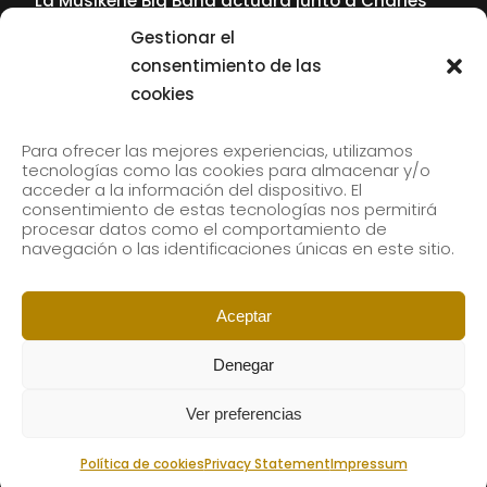
La Musikene Big Band actuará junto a Charles
Tolliver en el 61 Jazzaldia
Gestionar el
17 July, 2026
consentimiento de las
cookies
SUBSCRIBE TO OUR NEWSLETTER
Para ofrecer las mejores experiencias, utilizamos
tecnologías como las cookies para almacenar y/o
acceder a la información del dispositivo. El
consentimiento de estas tecnologías nos permitirá
Subscribe to our newsletter to receive our news by
procesar datos como el comportamiento de
email.
navegación o las identificaciones únicas en este sitio.
Aceptar
Denegar
Ver preferencias
Política de cookies
Privacy Statement
Impressum