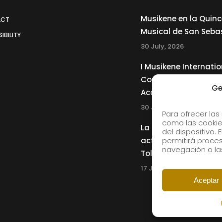
Musikene en la Quin
ACT
Musical de San Seba
IBILITY
30 July, 2026
I Musikene Internatio
Competition for You
Ge
Accordionists
30 July, 2026
Para ofrecer las
como las cookie
La Musikene Big Ban
del dispositivo.
actuará junto a Cha
permitirá proc
navegación o las
Tolliver en el 61 Jazz
17 July, 2026
Aceptar