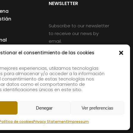
NEWSLETTER
cena
stián
Subscribe to our newsletter
to receive our news by
nal
email.
ng
stionar el consentimiento de las cookies
 mejores experiencias, utilizamos tecnologías
s para almacenar y/o acceder a la información
d
 El consentimiento de estas tecnologías nos
rles
esar datos como el comportamiento de
 identificaciones únicas en este sitio.
aldia
Denegar
Ver preferencias
Política de cookies
Privacy Statement
Impressum