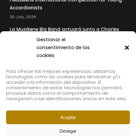
Accordionists
30 July, 2026
La Musikene Big Band actuará junto a Charles
Tolliver en el 61 Jazzaldia
Gestionar el
17 July, 2026
consentimiento de las
cookies
SUBSCRIBE TO OUR NEWSLETTER
Para ofrecer las mejores experiencias, utilizamos
tecnologías como las cookies para almacenar y/o
acceder a la información del dispositivo. El
consentimiento de estas tecnologías nos permitirá
Subscribe to our newsletter to receive our news by
procesar datos como el comportamiento de
email.
navegación o las identificaciones únicas en este sitio.
Aceptar
Denegar