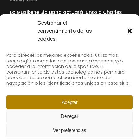
La Musikene Big Band actuará junto a Charles
Tolliver en el 61 Jazzaldia
Gestionar el
17 July, 2026
consentimiento de las
cookies
SUBSCRIBE TO OUR NEWSLETTER
Para ofrecer las mejores experiencias, utilizamos
tecnologías como las cookies para almacenar y/o
acceder a la información del dispositivo. El
consentimiento de estas tecnologías nos permitirá
Subscribe to our newsletter to receive our news by
procesar datos como el comportamiento de
email.
navegación o las identificaciones únicas en este sitio.
Aceptar
Denegar
Ver preferencias