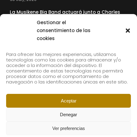
La Musikene Big Band actuará junto a Charles
Tolliver en el 61 Jazzaldia
Gestionar el
17 July, 2026
consentimiento de las
cookies
SUBSCRIBE TO OUR NEWSLETTER
Para ofrecer las mejores experiencias, utilizamos
tecnologías como las cookies para almacenar y/o
acceder a la información del dispositivo. El
consentimiento de estas tecnologías nos permitirá
Subscribe to our newsletter to receive our news by
procesar datos como el comportamiento de
email.
navegación o las identificaciones únicas en este sitio.
Aceptar
Denegar
Ver preferencias