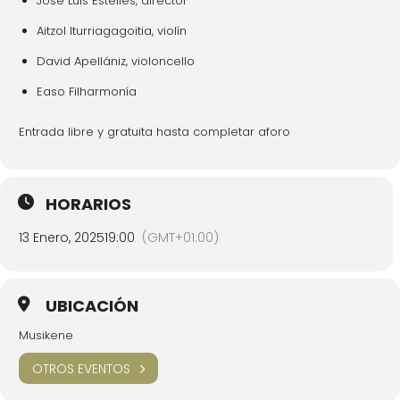
José Luis Estellés, director
Aitzol Iturriagagoitia, violín
David Apellániz, violoncello
Easo Filharmonía
Entrada libre y gratuita hasta completar aforo
HORARIOS
13 Enero, 2025
19:00
(GMT+01:00)
UBICACIÓN
Musikene
OTROS EVENTOS