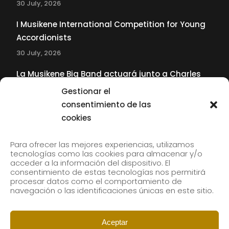
30 July, 2026
I Musikene International Competition for Young
Accordionists
30 July, 2026
La Musikene Big Band actuará junto a Charles
Tolliver en el 61 Jazzaldia
Gestionar el
17 July, 2026
consentimiento de las
cookies
SUBSCRIBE TO OUR NEWSLETTER
Para ofrecer las mejores experiencias, utilizamos
tecnologías como las cookies para almacenar y/o
acceder a la información del dispositivo. El
consentimiento de estas tecnologías nos permitirá
Subscribe to our newsletter to receive our news by
procesar datos como el comportamiento de
email.
navegación o las identificaciones únicas en este sitio.
Aceptar