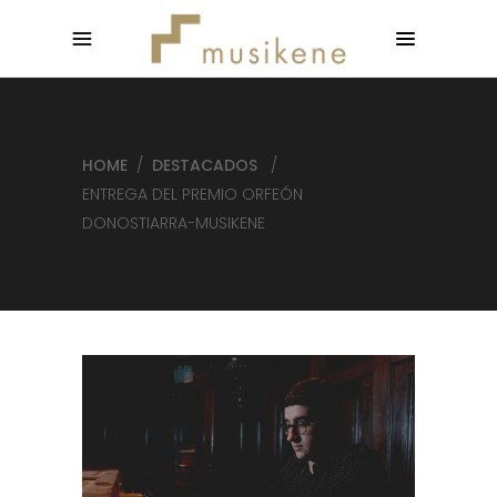
HOME
/
DESTACADOS
/
ENTREGA DEL PREMIO ORFEÓN
DONOSTIARRA-MUSIKENE