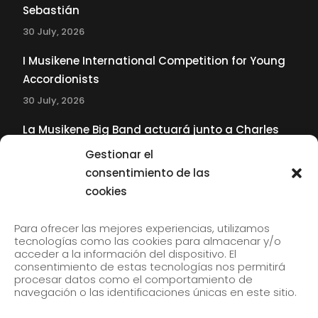
Sebastián
30 July, 2026
I Musikene International Competition for Young
Accordionists
30 July, 2026
La Musikene Big Band actuará junto a Charles
Tolliver en el 61 Jazzaldia
Gestionar el
17 July, 2026
consentimiento de las
cookies
SUBSCRIBE TO OUR NEWSLETTER
Para ofrecer las mejores experiencias, utilizamos
tecnologías como las cookies para almacenar y/o
acceder a la información del dispositivo. El
consentimiento de estas tecnologías nos permitirá
Subscribe to our newsletter to receive our news by
procesar datos como el comportamiento de
email.
navegación o las identificaciones únicas en este sitio.