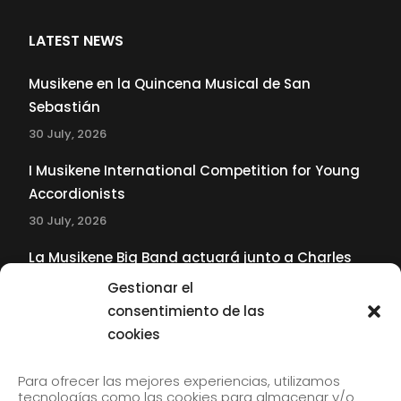
LATEST NEWS
Musikene en la Quincena Musical de San
Sebastián
30 July, 2026
I Musikene International Competition for Young
Accordionists
30 July, 2026
La Musikene Big Band actuará junto a Charles
Tolliver en el 61 Jazzaldia
Gestionar el
17 July, 2026
consentimiento de las
cookies
SUBSCRIBE TO OUR NEWSLETTER
Para ofrecer las mejores experiencias, utilizamos
tecnologías como las cookies para almacenar y/o