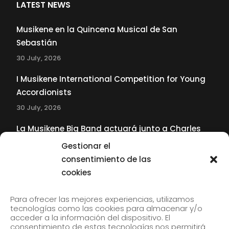
LATEST NEWS
Musikene en la Quincena Musical de San
Sebastián
30 July, 2026
I Musikene International Competition for Young
Accordionists
30 July, 2026
La Musikene Big Band actuará junto a Charles
Tolliver en el 61 Jazzaldia
Gestionar el
17 July, 2026
consentimiento de las
cookies
SUBSCRIBE TO OUR NEWSLETTER
Para ofrecer las mejores experiencias, utilizamos
tecnologías como las cookies para almacenar y/o
acceder a la información del dispositivo. El
consentimiento de estas tecnologías nos permitirá