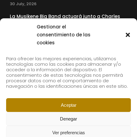
30 July, 2026
La Musikene Big Band actuará junto a Charles
Tolliver en el 61 Jazzaldia
Gestionar el
17 July, 2026
consentimiento de las
cookies
SUBSCRIBE TO OUR NEWSLETTER
Para ofrecer las mejores experiencias, utilizamos
tecnologías como las cookies para almacenar y/o
acceder a la información del dispositivo. El
consentimiento de estas tecnologías nos permitirá
Subscribe to our newsletter to receive our news by
procesar datos como el comportamiento de
email.
navegación o las identificaciones únicas en este sitio.
Aceptar
Denegar
Ver preferencias