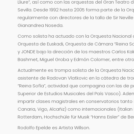
Lliure”, así como con las orquestas del Gran Teatro de
Sevilla. Desde 1992 hasta 2005 forma parte de la O
regularmente con directores de la talla de Sir Nevil
Gianandrea Noseda.
Como solista ha actuado con la Orquesta Nacional d
Orquesta de Euskadi, Orquesta de Cámara “Reina So
y JONDE bajo la dirección de los maestros Carlos Kalm
Bashmet, Miguel Groba y Edmón Colomer, entre otro
Actualmente es trompa solista de la Orquesta Naci
asistente de Radovan Vlatkovic en la cátedra de tr
“Reina Sofía”, actividad que compagina con las de 
Superior de Estudios Musicales del País Vasco). Ad
impartir clases magistrales en conservatorios tanto
Canaria, Vigo, Alcañiz) como internacionales (Itali
Rotterdam, Hochschüle für Musik “Hanns Eisler” de Berl
Rodolfo Epelde es Artista Willson.