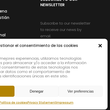
NEWSLETTER
cena
stián
Subscribe to our newsletter
to receive our news by
nal
email.
ng
stionar el consentimiento de las cookies
 mejores experiencias, utilizamos tecnologías
s para almacenar y/o acceder a la información
d
 El consentimiento de estas tecnologías nos
rles
esar datos como el comportamiento de
 identificaciones únicas en este sitio.
aldia
Denegar
Ver preferencias
Política de cookies
Privacy Statement
Impressum