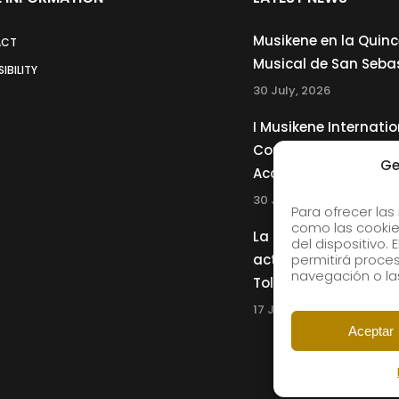
Musikene en la Quin
ACT
Musical de San Seba
IBILITY
30 July, 2026
I Musikene Internatio
Competition for You
Ge
Accordionists
30 July, 2026
Para ofrecer las
como las cookie
La Musikene Big Ban
del dispositivo.
actuará junto a Cha
permitirá proc
navegación o las
Tolliver en el 61 Jazz
17 July, 2026
Aceptar