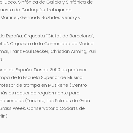
l Liceo, Sinfónica de Galicia y Sinfónica de
rquesta de Cadaqués, trabajando
le Marriner, Gennady Rozhdestvensky y
e España, Orquesta “Ciutat de Barcelona”,
fía”, Orquesta de la Comunidad de Madrid
ar, Franz Paul Decker, Christian Arming, Yuri
s.
onal de España. Desde 2000 es profesor
ompa de la Escuela Superior de Música
profesor de trompa en Musikene (Centro
emás es requerido regularmente para
 nacionales (Tenerife, Las Palmas de Gran
an Brass Week, Conservatorio Codarts de
ín).