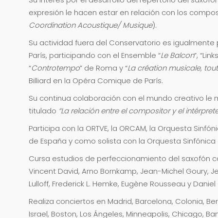
expresión le hacen estar en relación con los compos
Coordination Acoustique/ Musique
).
Su actividad fuera del Conservatorio es igualmente 
París, participando con el Ensemble “
Le Balcon
”, “Links
“
Controtempo
” de Roma y “
La création musicale, to
Billiard en la Opéra Comique de París.
Su continua colaboración con el mundo creativo le 
titulado
“La relación entre el compositor y el intérpr
Participa con la ORTVE, la ORCAM, la Orquesta Sinfó
de España y como solista con la Orquesta Sinfónica
Cursa estudios de perfeccionamiento del saxofón con
Vincent David, Arno Bornkamp, Jean-Michel Goury, J
Lulloff, Frederick L. Hemke, Eugène Rousseau y Daniel
Realiza conciertos en Madrid, Barcelona, Colonia, Berlín
Israel, Boston, Los Ángeles, Minneapolis, Chicago, B