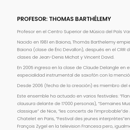
PROFESOR: THOMAS BARTHÉLEMY
Profesor en el Centro Superior de Música del País V
Nacido en 1981 en Baiona, Thomás Barthelemy empiez
Baiona (clase de Éric Devallon), después en el CRR d
clases de Jean-Denis Michat y Vincent David.
En 2005 ingresa en la clase de Claude Delangle en e
especialidad instrumental de saxofón con la mención 
Desde 2006 (fecha de la creación) es miembro del
Este ensemble ha actuado en varios festivales: “Fla
clausura delante de 17000 personas), “Semaines Mus
classique” de Nice, “les concerts de l’improbable”de 
Chatelet en Paris, “Festival des jeunes interprètes”
François Zygel en la television Francesa pero, igualm