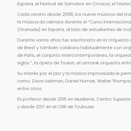
Espana, el Festival de Samobor en Croacia, el Festival
Cada verano desde 2008, los nueve músicos del Ens
la música da cámara durante el “Curso Internacional 
(Granada) en España, al lado de estudiantes de to
Durante varios años fue saxofonista en la Orquesta d
de Brest y también colabora habitualmente con orq
de París, el conjunto intercontemporáneo, la orquesta
siglos “, la ópera de Toulon, el Lemanik orquesta entr
Su interés por el jazz y la música improvisada le per
como: Dave Liebman, Daniel Humair, Walter Thompso
entre otros.
Es profesor desde 2015 en Musikene, Centro Superio
y desde 2017 en el CRR de Toulouse.