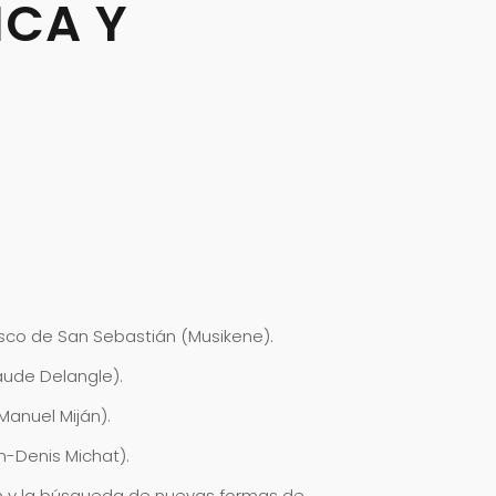
ICA Y
asco de San Sebastián (Musikene).
aude Delangle).
Manuel Miján).
n-Denis Michat).
fón y la búsqueda de nuevas formas de