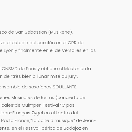
asco de San Sebastián (Musikene).
a el estudio del saxofón en el CRR de
e Lyon y finalmente en el de Versalles en las
l CNSMD de París y obtiene el Máster en la
de “très bien à l’unanimité du jury”.
 ensemble de saxofones SQUILLANTE.
neries Musicales de Reims (concierto de
icales”de Quimper, Festival “C pas
Jean-François Zygel en el teatro del
en Radio France,”La boite à musique” de Jean-
ente, en el Festival Ibérico de Badajoz en