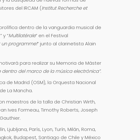
itores del IRCAM (
Institut Recherche et
prolífica dentro de la vanguardia musical de
” y “
Multilatérale
” en el Festival
ut un programme!
” junto al clarinetista Alain
motivará para realizar su Memoria de Máster
ete dentro del marco de la música electrónica”
.
nica de Madrid (OSM), la Orquesta Nacional
 de La Mancha.
 maestros de la talla de Christian Wirth,
ean Ives Formeau, Timothy Roberts, Joseph
 Gauthier.
, Ljubljana, París, Lyon, Turín, Milán, Roma,
angkok, Budapest, Santiago de Chile y México