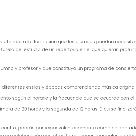
 de atender a la formación que los alumnos puedan necesitar 
tutela del estudio de un repertorio en el que quieran profun
alumno y profesor y que constituya un programa de concier
e diferentes estilos y épocas comprendiendo música original y
umento según el horario y la frecuencia que se acuerde con e
rimera de 20 horas y la segunda de 12 horas. El curso finaliza
 centro, podrán participar voluntariamente como colaborad
en en colaboración con otras formaciones musicales con las