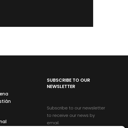
SUBSCRIBE TO OUR
NEWSLETTER
cena
stián
Subscribe to our newsletter
to receive our news by
nal
email.