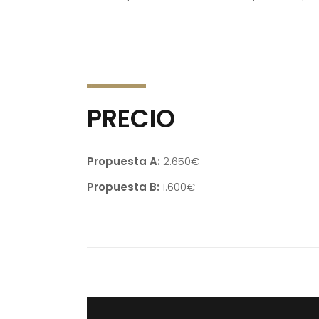
PRECIO
Propuesta A:
2.650€
Propuesta B:
1.600€