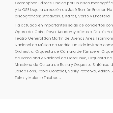
Gramophon Editor’s Choice por un disco monográfico 
y la OSE bajo la dirección de José Ramón Encinar. Ha
discográficos: Stradivarius, Kairos, Verso y Et’cetera.
Ha actuado en importantes salas de conciertos como
Ópera del Cairo, Royal Academy of Music, Duke’s Hal
Teatro General San Martín de Buenos Aires, Filarmón
Nacional de Música de Madrid. Ha sido invitado como 
Orchestra, Orquesta de Cámara de Támpere, Orques
de Barcelona y Nacional de Catalunya, Orquesta de R
Ministerio de Cultura de Rusia y Orquesta Sinfónica d
Josep Pons, Pablo González, Vasily Petrenko, Adrian L
Talmi y Melanie Thiebaut.