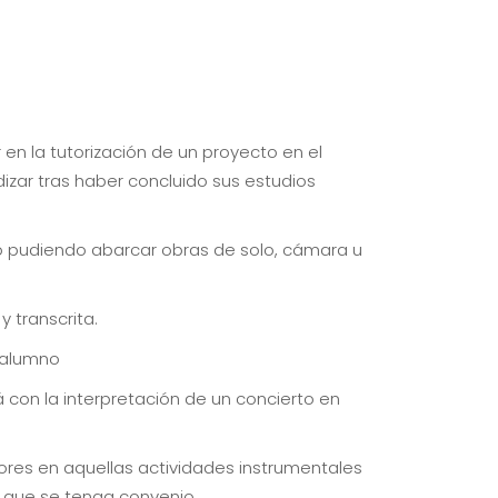
en la tutorización de un proyecto en el
dizar tras haber concluido sus estudios
to pudiendo abarcar obras de solo, cámara u
 transcrita.
l alumno
rá con la interpretación de un concierto en
ores en aquellas actividades instrumentales
 que se tenga convenio.