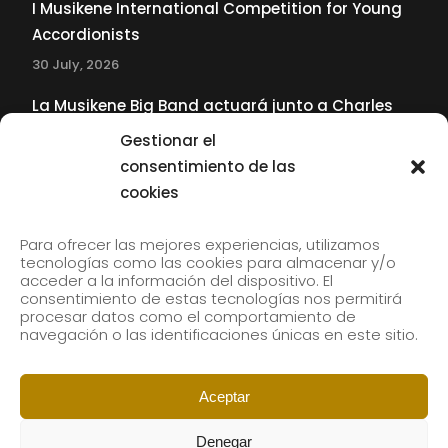
I Musikene International Competition for Young
Accordionists
30 July, 2026
La Musikene Big Band actuará junto a Charles
Tolliver en el 61 Jazzaldia
Gestionar el
17 July, 2026
consentimiento de las
cookies
SUBSCRIBE TO OUR NEWSLETTER
Para ofrecer las mejores experiencias, utilizamos
tecnologías como las cookies para almacenar y/o
acceder a la información del dispositivo. El
consentimiento de estas tecnologías nos permitirá
Subscribe to our newsletter to receive our news by
procesar datos como el comportamiento de
email.
navegación o las identificaciones únicas en este sitio.
Aceptar
Denegar