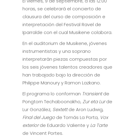
El viernes, 9 de septiembre, a las 12:00
horas, se celebrará el concierto de
clausura del curso de composición e
interpretación del Festival Ravel de
Iparralde con el cual Musikene colabora.
En el auditorium de Musikene, jóvenes
instrumentistas y una soprano
interpretarán piezas compuestas por
los seis jóvenes talentos creadores que
han trabajado bajo la dirección de
Philippe Manoury y Ramon Lazkano.
El programa lo conforman
Transient
de
Pongtorn Techaboonakho,
Zur eta Lur
de
Lur González,
Sextett
de Aron Ludwig,
Final del Juego
de Tomás La Porta
, Vox
exterior
de Eduardo Valiente y
La Tarte
de Vincent Portes.