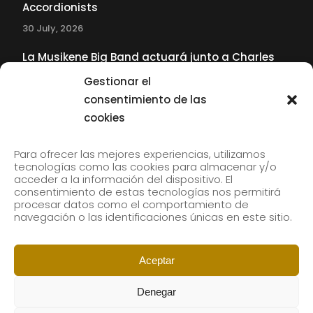
Accordionists
30 July, 2026
La Musikene Big Band actuará junto a Charles
Tolliver en el 61 Jazzaldia
Gestionar el
17 July, 2026
consentimiento de las
cookies
SUBSCRIBE TO OUR NEWSLETTER
Para ofrecer las mejores experiencias, utilizamos
tecnologías como las cookies para almacenar y/o
acceder a la información del dispositivo. El
consentimiento de estas tecnologías nos permitirá
Subscribe to our newsletter to receive our news by
procesar datos como el comportamiento de
email.
navegación o las identificaciones únicas en este sitio.
Aceptar
Denegar