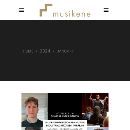
HOME
/
2024
/
JANUARY