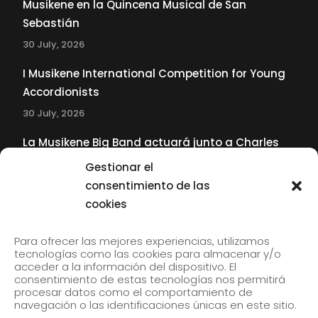
Musikene en la Quincena Musical de San
Sebastián
30 July, 2026
I Musikene International Competition for Young
Accordionists
30 July, 2026
La Musikene Big Band actuará junto a Charles
Tolliver en el 61 Jazzaldia
Gestionar el
17 July, 2026
consentimiento de las
cookies
SUBSCRIBE TO OUR NEWSLETTER
Para ofrecer las mejores experiencias, utilizamos
tecnologías como las cookies para almacenar y/o
acceder a la información del dispositivo. El
consentimiento de estas tecnologías nos permitirá
Subscribe to our newsletter to receive our news by
procesar datos como el comportamiento de
email.
navegación o las identificaciones únicas en este sitio.