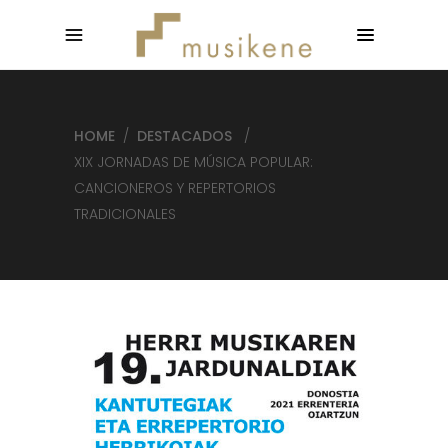
HOME
/
DESTACADOS
/
XIX JORNADAS DE MÚSICA POPULAR:
CANCIONEROS Y REPERTORIOS
TRADICIONALES