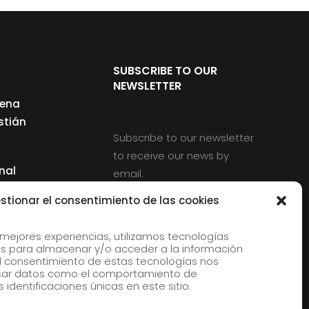
SUBSCRIBE TO OUR
NEWSLETTER
cena
stián
Subscribe to our newsletter
to receive our news by
nal
email.
ng
stionar el consentimiento de las cookies
 mejores experiencias, utilizamos tecnologías
s para almacenar y/o acceder a la información
d
 El consentimiento de estas tecnologías nos
rles
esar datos como el comportamiento de
 identificaciones únicas en este sitio.
aldia