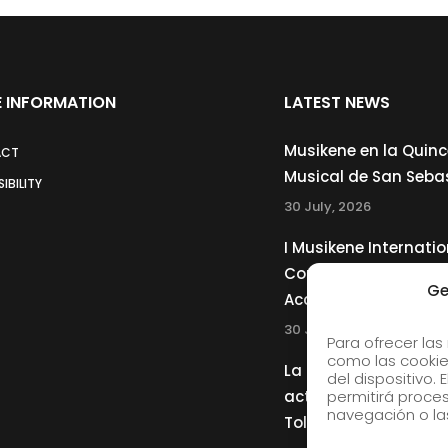
 INFORMATION
LATEST NEWS
Musikene en la Quin
ACT
Musical de San Seba
IBILITY
30 July, 2026
I Musikene Internatio
Competition for You
Ge
Accordionists
30 July, 2026
Para ofrecer las
como las cookie
La Musikene Big Ban
del dispositivo.
actuará junto a Cha
permitirá proc
navegación o las
Tolliver en el 61 Jazz