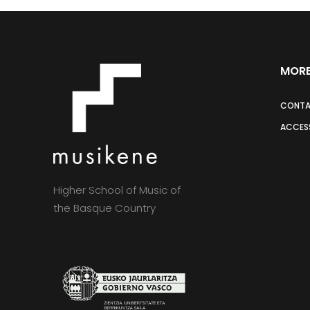
MORE
CONT
ACCESS
Higher School of Music of
the Basque Country