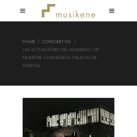
HOME
/
CONCIERTOS
/
LAS ACTUACIONES DEL ALUMNADO DE
MUSIKENE OCUPARÁN EL PALACIO DE
IGARTZA