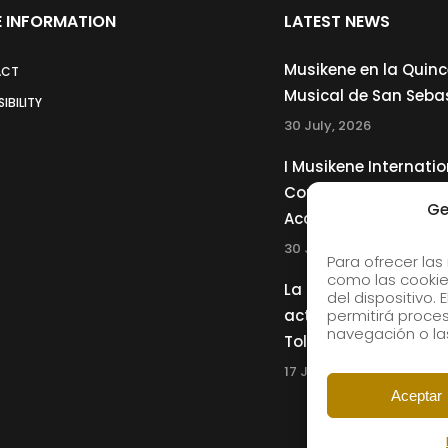
 INFORMATION
LATEST NEWS
Musikene en la Quin
ACT
Musical de San Seba
IBILITY
30 July, 2026
I Musikene Internatio
Competition for You
Ge
Accordionists
30 July, 2026
Para ofrecer las
como las cookie
La Musikene Big Ban
del dispositivo.
actuará junto a Cha
permitirá proc
navegación o las
Tolliver en el 61 Jazz
17 July, 2026
Aceptar