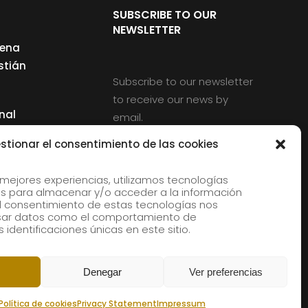
SUBSCRIBE TO OUR
NEWSLETTER
cena
stián
Subscribe to our newsletter
to receive our news by
nal
email.
ng
stionar el consentimiento de las cookies
 mejores experiencias, utilizamos tecnologías
s para almacenar y/o acceder a la información
d
 El consentimiento de estas tecnologías nos
rles
esar datos como el comportamiento de
 identificaciones únicas en este sitio.
aldia
Denegar
Ver preferencias
Política de cookies
Privacy Statement
Impressum