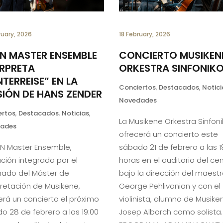
ruary, 2026
18 February, 2026
N MASTER ENSEMBLE
CONCIERTO MUSIKEN
ERPRETA
ORKESTRA SINFONIK
TERREISE” EN LA
Conciertos
,
Destacados
,
Notici
SIÓN DE HANS ZENDER
Novedades
ertos
,
Destacados
,
Noticias
,
La Musikene Orkestra Sinfon
ades
ofrecerá un concierto este
KN Master Ensemble,
sábado 21 de febrero a las 1
ción integrada por el
horas en el auditorio del cen
ado del Máster de
bajo la dirección del maest
pretación de Musikene,
George Pehlivanian y con el
erá un concierto el próximo
violinista, alumno de Musike
o 28 de febrero a las 19:00
Josep Alborch como solista.