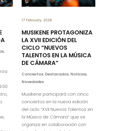
17 February, 2026
E
MUSIKENE PROTAGONIZA
OA
LA XVII EDICIÓN DEL
CICLO “NUEVOS
as
,
TALENTOS EN LA MÚSICA
DE CÁMARA”
ikoa
Conciertos
,
Destacados
,
Noticias
,
Novedades
9:00
tro,
Musikene participará con cinco
ro
conciertos en la nueva edición
del ciclo “XVII Nuevos Talentos en
ne,
la Música de Cámara” que se
organiza en colaboración con