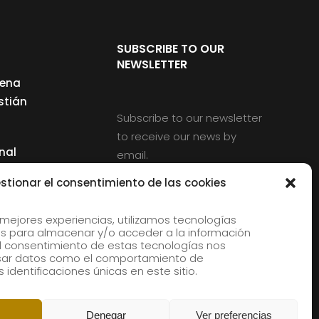
SUBSCRIBE TO OUR
NEWSLETTER
cena
stián
Subscribe to our newsletter
to receive our news by
nal
email.
ng
stionar el consentimiento de las cookies
 mejores experiencias, utilizamos tecnologías
s para almacenar y/o acceder a la información
d
 El consentimiento de estas tecnologías nos
esar datos como el comportamiento de
rles
 identificaciones únicas en este sitio.
aldia
Denegar
Ver preferencias