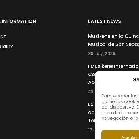
 INFORMATION
LATEST NEWS
Musikene en la Quin
ACT
Musical de San Seba
IBILITY
30 July, 2026
I Musikene Internatio
Competition for You
Ge
Accordionists
30 July, 2026
Para ofrecer las
como las cookie
La Musikene Big Ban
del dispositivo.
permitirá proc
actuará junto a Cha
navegación o las
Tolliver en el 61 Jazz
17 July, 2026
Aceptar