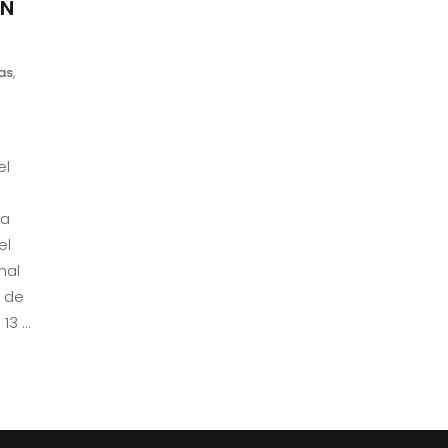
EN
as
,
el
la
el
nal
o de
 13