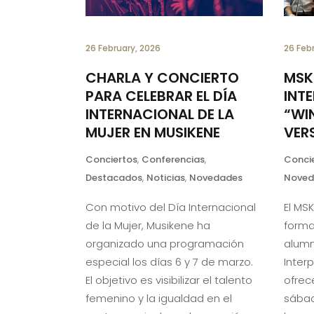
26 February, 2026
26 Feb
CHARLA Y CONCIERTO
MSK
PARA CELEBRAR EL DÍA
INT
INTERNACIONAL DE LA
“WIN
MUJER EN MUSIKENE
VER
Conciertos
,
Conferencias
,
Conci
Destacados
,
Noticias
,
Novedades
Noved
Con motivo del Día Internacional
El MS
de la Mujer, Musikene ha
forma
organizado una programación
alumn
especial los días 6 y 7 de marzo.
Inter
El objetivo es visibilizar el talento
ofrec
femenino y la igualdad en el
sábad