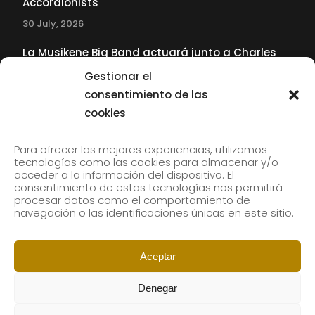
Accordionists
30 July, 2026
La Musikene Big Band actuará junto a Charles
Tolliver en el 61 Jazzaldia
Gestionar el
17 July, 2026
consentimiento de las
cookies
SUBSCRIBE TO OUR NEWSLETTER
Para ofrecer las mejores experiencias, utilizamos
tecnologías como las cookies para almacenar y/o
acceder a la información del dispositivo. El
consentimiento de estas tecnologías nos permitirá
Subscribe to our newsletter to receive our news by
procesar datos como el comportamiento de
email.
navegación o las identificaciones únicas en este sitio.
Aceptar
Denegar