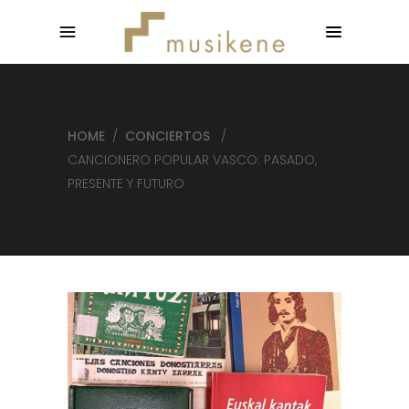
HOME
/
CONCIERTOS
/
CANCIONERO POPULAR VASCO: PASADO,
PRESENTE Y FUTURO