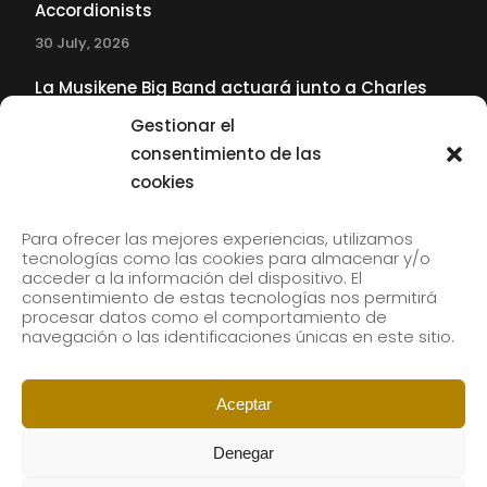
Accordionists
30 July, 2026
La Musikene Big Band actuará junto a Charles
Tolliver en el 61 Jazzaldia
Gestionar el
17 July, 2026
consentimiento de las
cookies
SUBSCRIBE TO OUR NEWSLETTER
Para ofrecer las mejores experiencias, utilizamos
tecnologías como las cookies para almacenar y/o
acceder a la información del dispositivo. El
consentimiento de estas tecnologías nos permitirá
Subscribe to our newsletter to receive our news by
procesar datos como el comportamiento de
email.
navegación o las identificaciones únicas en este sitio.
Aceptar
Denegar