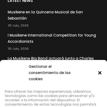
LATEST NEWS
Musikene en la Quincena Musical de San
Sebastián
30 July, 2026
I Musikene International Competition for Young
Accordionists
30 July, 2026
La Musikene Big Band actuará junto a Charles
Tolliver en el 61 Jazzaldia
Gestionar el
17 July, 2026
consentimiento de las
cookies
SUBSCRIBE TO OUR NEWSLETTER
Para ofrecer las mejores experiencias, utilizamos
tecnologías como las cookies para almacenar y/o
acceder a la información del dispositivo. El
consentimiento de estas tecnologías nos permitirá
Subscribe to our newsletter to receive our news by