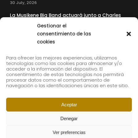
30 July, 2026
La Musikene Big Band actuará junto a Charles
Tolliver en el 61 Jazzaldia
Gestionar el
17 July, 2026
consentimiento de las
cookies
SUBSCRIBE TO OUR NEWSLETTER
Para ofrecer las mejores experiencias, utilizamos
tecnologías como las cookies para almacenar y/o
acceder a la información del dispositivo. El
consentimiento de estas tecnologías nos permitirá
Subscribe to our newsletter to receive our news by
procesar datos como el comportamiento de
email.
navegación o las identificaciones únicas en este sitio.
Aceptar
Denegar
Ver preferencias