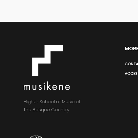
MORE
CONT
ACCESS
Higher School of Music of
the Basque Country