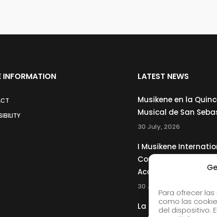
 INFORMATION
LATEST NEWS
Musikene en la Quin
ACT
Musical de San Seba
IBILITY
30 July, 2026
I Musikene Internatio
Competition for You
Ge
Accordionists
30 July, 2026
Para ofrecer las
como las cookie
La Musikene Big Ban
del dispositivo.