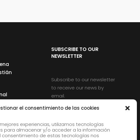
SUBSCRIBE TO OUR
NEWSLETTER
cena
stián
Subscribe to our newsletter
to receive our news by
nal
email.
ng
stionar el consentimiento de las cookies
 mejores experiencias, utilizamos tecnologías
s para almacenar y/o acceder a la información
d
 El consentimiento de estas tecnologías nos