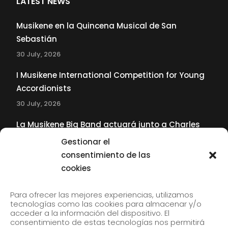
LATEST NEWS
Musikene en la Quincena Musical de San
Sebastián
30 July, 2026
I Musikene International Competition for Young
Accordionists
30 July, 2026
La Musikene Big Band actuará junto a Charles
Tolliver en el 61 Jazzaldia
Gestionar el
17 July, 2026
consentimiento de las
cookies
SUBSCRIBE TO OUR NEWSLETTER
Para ofrecer las mejores experiencias, utilizamos
tecnologías como las cookies para almacenar y/o
acceder a la información del dispositivo. El
consentimiento de estas tecnologías nos permitirá
Subscribe to our newsletter to receive our news by