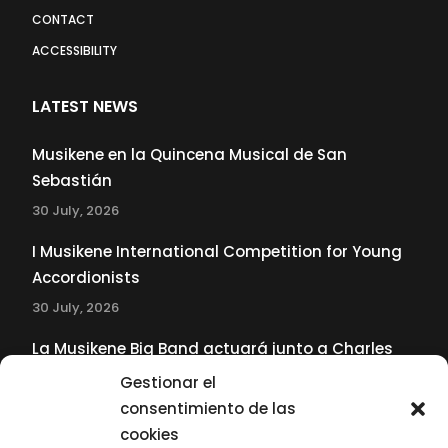
CONTACT
ACCESSIBILITY
LATEST NEWS
Musikene en la Quincena Musical de San
Sebastián
30 July, 2026
I Musikene International Competition for Young
Accordionists
30 July, 2026
La Musikene Big Band actuará junto a Charles
Tolliver en el 61 Jazzaldia
Gestionar el
17 July, 2026
consentimiento de las
cookies