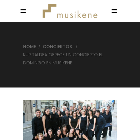
HOME
/
CONCIERTOS
/
KUP TALDEA OFRECE UN CONCIERTO EL
DOMINGO EN MUSIKENE