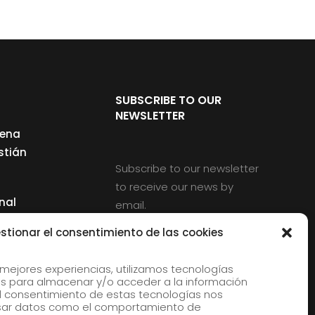
SUBSCRIBE TO OUR
NEWSLETTER
cena
stián
Subscribe to our newsletter
to receive our news by
nal
email.
ng
stionar el consentimiento de las cookies
 mejores experiencias, utilizamos tecnologías
s para almacenar y/o acceder a la información
d
 El consentimiento de estas tecnologías nos
rles
esar datos como el comportamiento de