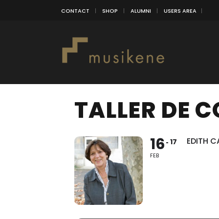
CONTACT
SHOP
ALUMNI
USERS AREA
TALLER DE 
16
EDITH C
17
FEB