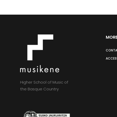
MORE
CONT
ACCESS
Higher School of Music of
the Basque Country