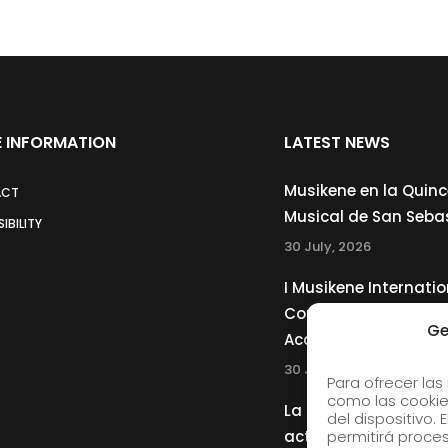
 INFORMATION
LATEST NEWS
Musikene en la Quin
ACT
Musical de San Seba
IBILITY
30 July, 2026
I Musikene Internatio
Competition for You
Ge
Accordionists
30 July, 2026
Para ofrecer las
como las cookie
La Musikene Big Ban
del dispositivo.
actuará junto a Cha
permitirá proc