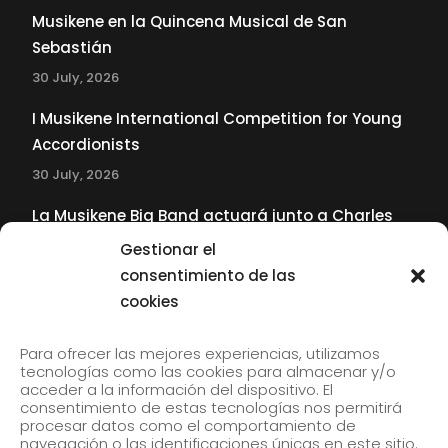
Musikene en la Quincena Musical de San
Sebastián
30 July, 2026
I Musikene International Competition for Young
Accordionists
30 July, 2026
La Musikene Big Band actuará junto a Charles
Tolliver en el 61 Jazzaldia
Gestionar el
17 July, 2026
consentimiento de las
cookies
SUBSCRIBE TO OUR NEWSLETTER
Para ofrecer las mejores experiencias, utilizamos
tecnologías como las cookies para almacenar y/o
acceder a la información del dispositivo. El
consentimiento de estas tecnologías nos permitirá
Subscribe to our newsletter to receive our news by
procesar datos como el comportamiento de
email.
navegación o las identificaciones únicas en este sitio.