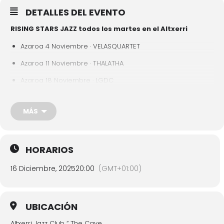
DETALLES DEL EVENTO
RISING STARS JAZZ todos los martes en el Altxerri
Azaroa 4 Noviembre · VELASQUARTET
Azaroa 11 Noviembre · THALATHA
Azaroa 18 Noviembre · LGDC
Azaroa 25 Noviembre · KANTOIKOA TRIO
MÁS
Abendua 2 Diciembre · VELASQUARTET
Abendua 9 Diciembre · LGDC
Abendua 16 Diciembre · LGDC
HORARIOS
Abendua 23 Diciembre · KANTOIKOA TRIO
16 Diciembre, 2025
20:00
(GMT+01:00)
Más información
aquí
UBICACIÓN
Altxerri Jazz Club “ The Cave