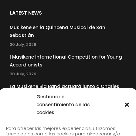
LATEST NEWS
Musikene en la Quincena Musical de San
Sebastián
30 July, 2026
I Musikene International Competition for Young
Accordionists
30 July, 2026
La Musikene Big Band actuará junto a Charles
Tolliver en el 61 Jazzaldia
Gestionar el
17 July, 2026
consentimiento de las
cookies
SUBSCRIBE TO OUR NEWSLETTER
Para ofrecer las mejores experiencias, utilizamos
tecnologías como las cookies para almacenar y/o