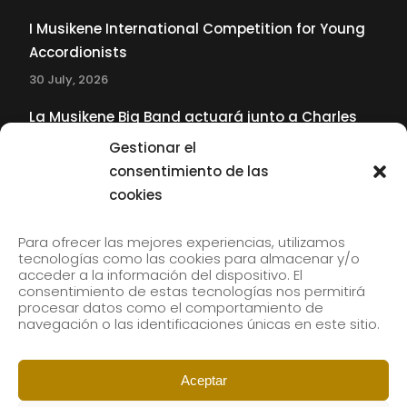
I Musikene International Competition for Young
Accordionists
30 July, 2026
La Musikene Big Band actuará junto a Charles
Tolliver en el 61 Jazzaldia
Gestionar el
17 July, 2026
consentimiento de las
cookies
SUBSCRIBE TO OUR NEWSLETTER
Para ofrecer las mejores experiencias, utilizamos
tecnologías como las cookies para almacenar y/o
acceder a la información del dispositivo. El
consentimiento de estas tecnologías nos permitirá
Subscribe to our newsletter to receive our news by
procesar datos como el comportamiento de
email.
navegación o las identificaciones únicas en este sitio.
Aceptar