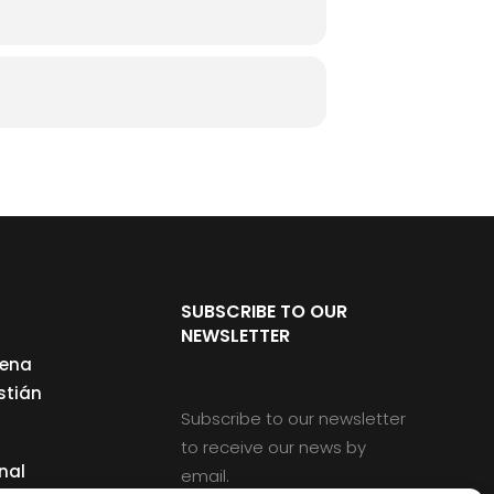
SUBSCRIBE TO OUR
NEWSLETTER
cena
stián
Subscribe to our newsletter
to receive our news by
nal
email.