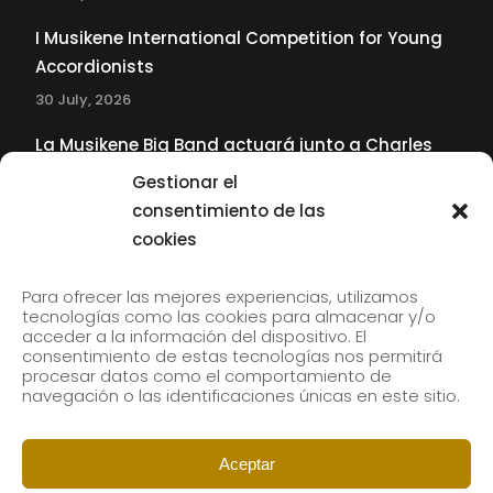
I Musikene International Competition for Young
Accordionists
30 July, 2026
La Musikene Big Band actuará junto a Charles
Tolliver en el 61 Jazzaldia
Gestionar el
17 July, 2026
consentimiento de las
cookies
SUBSCRIBE TO OUR NEWSLETTER
Para ofrecer las mejores experiencias, utilizamos
tecnologías como las cookies para almacenar y/o
acceder a la información del dispositivo. El
consentimiento de estas tecnologías nos permitirá
Subscribe to our newsletter to receive our news by
procesar datos como el comportamiento de
email.
navegación o las identificaciones únicas en este sitio.
Aceptar