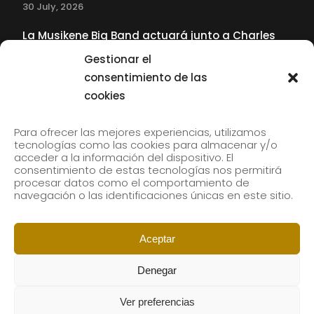
30 July, 2026
La Musikene Big Band actuará junto a Charles
Tolliver en el 61 Jazzaldia
Gestionar el
17 July, 2026
consentimiento de las
cookies
SUBSCRIBE TO OUR NEWSLETTER
Para ofrecer las mejores experiencias, utilizamos
tecnologías como las cookies para almacenar y/o
acceder a la información del dispositivo. El
consentimiento de estas tecnologías nos permitirá
Subscribe to our newsletter to receive our news by
procesar datos como el comportamiento de
email.
navegación o las identificaciones únicas en este sitio.
Aceptar
Denegar
Ver preferencias