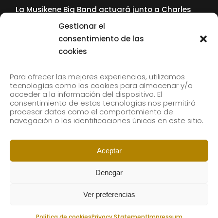
La Musikene Big Band actuará junto a Charles
Tolliver en el 61 Jazzaldia
Gestionar el
17 July, 2026
consentimiento de las
cookies
SUBSCRIBE TO OUR NEWSLETTER
Para ofrecer las mejores experiencias, utilizamos
tecnologías como las cookies para almacenar y/o
acceder a la información del dispositivo. El
consentimiento de estas tecnologías nos permitirá
Subscribe to our newsletter to receive our news by
procesar datos como el comportamiento de
email.
navegación o las identificaciones únicas en este sitio.
Aceptar
Denegar
Ver preferencias
Política de cookies
Privacy Statement
Impressum